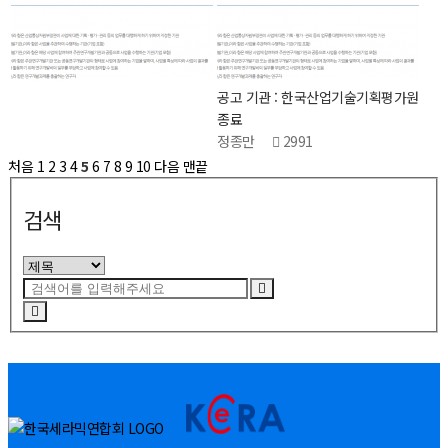
공고 기관 : 한국산업기술기획평가원
종료
정종만
2991
처음
1
2
3
4
5
6
7
8
9
10
다음
맨끝
검색