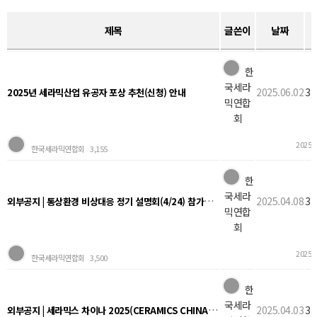
제목
글쓴이
날짜
한
국세라
2025.06.02
3,
2025년 세라믹산업 유공자 포상 추천(신청) 안내
믹연합
회
2025.0
한국세라믹연합회
3,155
한
국세라
외부공지 | 통상환경 비상대응 정기 설명회(4/24) 참가기업 모집 안내
2025.04.08
3,
믹연합
회
2025.0
한국세라믹연합회
3,500
한
국세라
외부공지 | 세라믹스 차이나 2025(CERAMICS CHINA 2025) 참관단 모집 안내
2025.04.03
3,