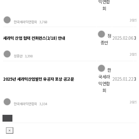
믹연합
회
2025.0
한국세라믹연합회
3,768
정
2025.02.06
3,
세라믹 산업 협력 컨퍼런스(2/18) 안내
종만
2025.0
정종만
3,398
한
국세라
2025.01.22
3,
2025년 세라믹산업발전 유공자 포상 공고문
믹연합
회
2025.0
한국세라믹연합회
3,334
×