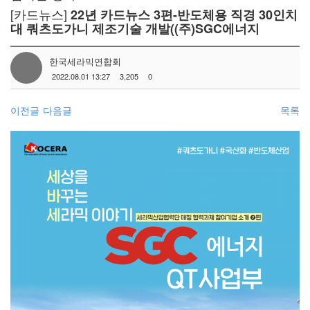
[카드뉴스]
22년 카드뉴스 3편-반도체용 직경 30인치
대 쿼츠도가니 제조기술 개발((주)SGC에너지
한국세라믹연합회
2022.08.01 13:27
3,205
0
이전글
다음글
목록