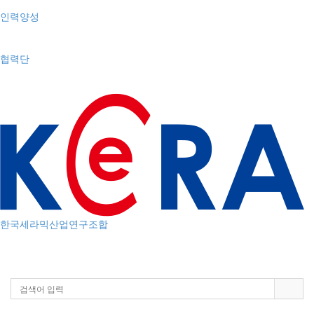
인력양성
협력단
한국세라믹산업연구조합
Toggle
navigation