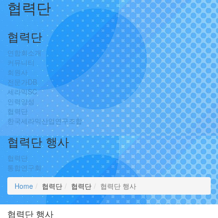
협력단
협력단
연합회소개
커뮤니티
회원사
전문가DB
세라믹SC
인력양성
협력단
한국세라믹산업연구조합
협력단 행사
협력단
통합연구회
Home
협력단
협력단
협력단 행사
협력단 행사