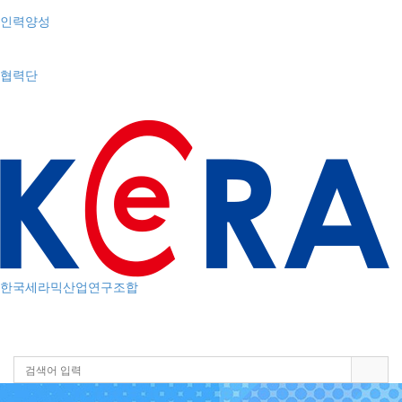
인력양성
협력단
한국세라믹산업연구조합
Toggle
navigation