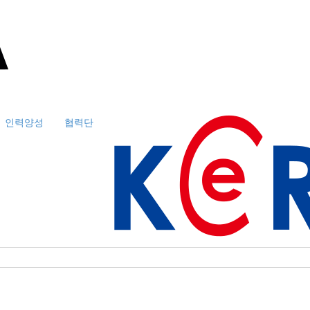
인력양성
협력단